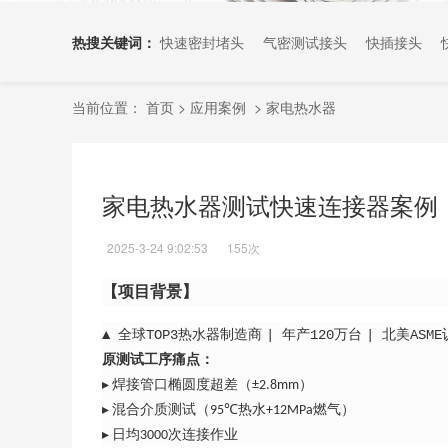
热搜关键词：
快速密封堵头
气密测试接头
快插接头
当前位置：
首页
>
应用案例
>
家电热水器
家电热水器测试快速连接器案例
2025-3-24 9:02:53
155次
【项目背景】
▲
全球
TOP3
热水器制造商
|
年产
120
万台
|
北美
ASME
原测试工序痛点：
焊接管口椭圆度超差（
）
▸
±2.8mm
混合介质测试（
热水
燃气）
▸
95℃
+12MPa
日均
次连接作业
▸
3000