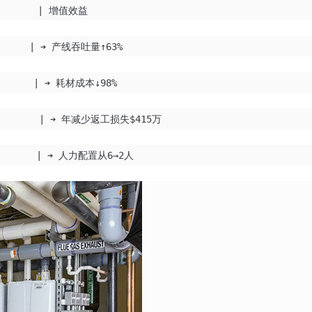
新系统 | 增值效益
/台 | ➔ 产线吞吐量↑63%
000次 | ➔ 耗材成本↓98%
| ➔ 年减少返工损失$415万
el 3 | ➔ 人力配置从6→2人